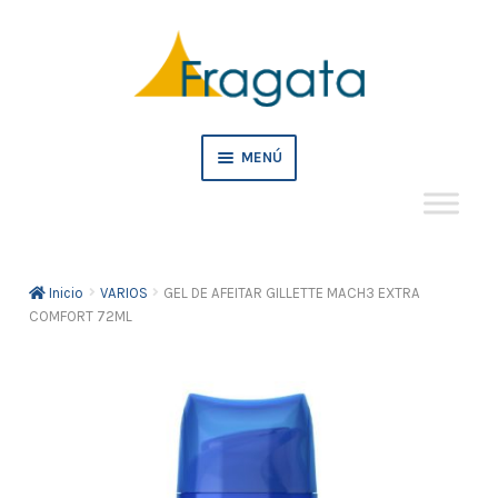
Ir
Ir
a
al
la
contenido
navegación
MENÚ
Mi cuenta
Inicio
VARIOS
GEL DE AFEITAR GILLETTE MACH3 EXTRA
Crédito
COMFORT 72ML
Pedidos empresa
Tienda