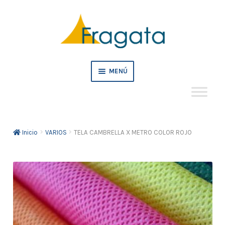
Ir
Ir
a
al
la
contenido
navegación
MENÚ
Mi cuenta
Inicio
VARIOS
TELA CAMBRELLA X METRO COLOR ROJO
Crédito
Pedidos empresa
Tienda