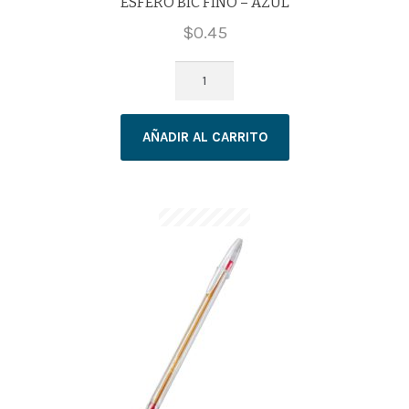
ESFERO BIC FINO – AZUL
$
0.45
ESFERO
BIC
FINO
AÑADIR AL CARRITO
–
AZUL
cantidad