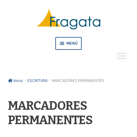
Ir
Ir
a
al
la
contenido
navegación
MENÚ
Mi cuenta
Inicio
ESCRITURA
MARCADORES PERMANENTES
Crédito
Pedidos empresa
MARCADORES
PERMANENTES
Tienda