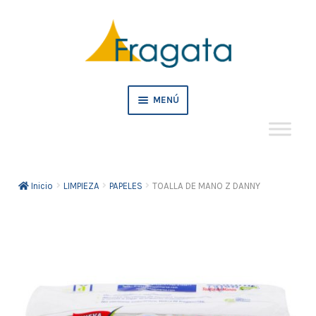
Ir
Ir
a
al
la
contenido
navegación
MENÚ
Mi cuenta
Inicio
LIMPIEZA
PAPELES
TOALLA DE MANO Z DANNY
Crédito
Pedidos empresa
Tienda