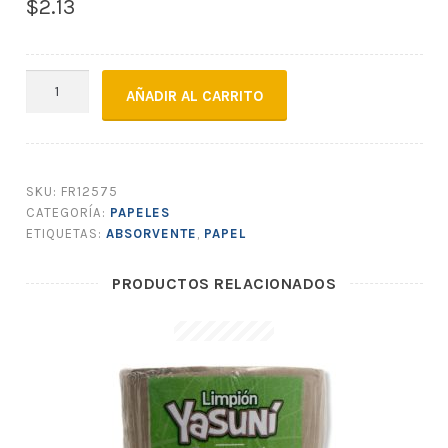
$
2.13
TOALLA
AÑADIR AL CARRITO
DE
MANO
Z
DANNY
SKU:
FR12575
cantidad
CATEGORÍA:
PAPELES
ETIQUETAS:
ABSORVENTE
,
PAPEL
PRODUCTOS RELACIONADOS