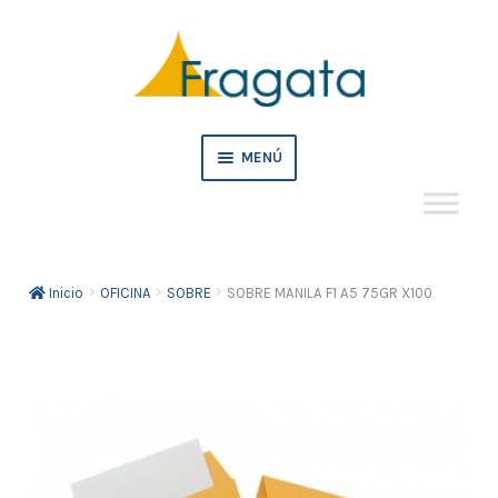
Ir
Ir
a
al
la
contenido
navegación
MENÚ
Mi cuenta
Inicio
OFICINA
SOBRE
SOBRE MANILA F1 A5 75GR X100
Crédito
Pedidos empresa
Tienda