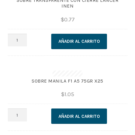
SOBRE TRANSPARENTE CON CIERRE LANCER
INEN
$
0.77
SOBRE
AÑADIR AL CARRITO
TRANSPARENTE
CON
CIERRE
LANCER
INEN
cantidad
SOBRE MANILA F1 A5 75GR X25
$
1.05
SOBRE
AÑADIR AL CARRITO
MANILA
F1
A5