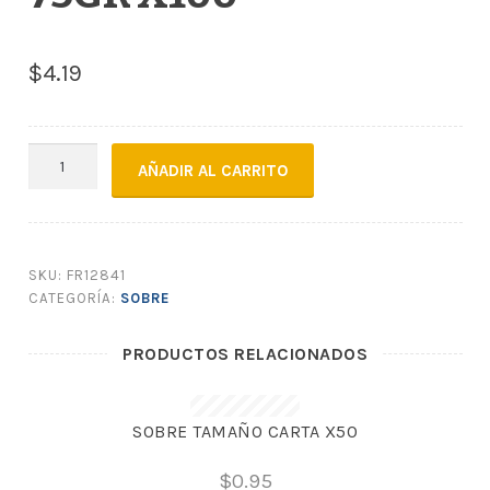
$
4.19
SOBRE
AÑADIR AL CARRITO
MANILA
F1
A5
75GR
SKU:
FR12841
X100
CATEGORÍA:
SOBRE
cantidad
PRODUCTOS RELACIONADOS
SOBRE TAMAÑO CARTA X50
$
0.95