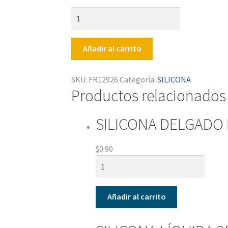
SILICONA
GRUESO
BARRA
Añadir al carrito
X6
30CM
cantidad
SKU:
FR12926
Categoría:
SILICONA
Productos relacionados
SILICONA DELGADO 
$
0.90
SILICONA
DELGADO
BARRA
Añadir al carrito
30CM
X7
cantidad