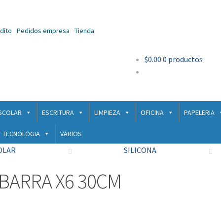
Ir
Ir
dito
Pedidos empresa
Tienda
a
al
la
contenido
$
0.00
0 productos
navegación
SCOLAR
ESCRITURA
LIMPIEZA
OFICINA
PAPELERIA
TECNOLOGIA
VARIOS
OLAR
SILICONA
BARRA X6 30CM