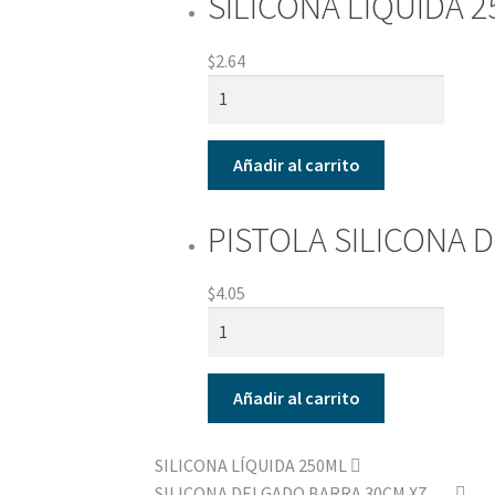
SILICONA LÍQUIDA 
$
2.64
SILICONA
LÍQUIDA
250ML
Añadir al carrito
cantidad
PISTOLA SILICONA
$
4.05
PISTOLA
SILICONA
DELGADA
Añadir al carrito
10W
PEQUEÑA
cantidad
SILICONA LÍQUIDA 250ML
SILICONA DELGADO BARRA 30CM X7