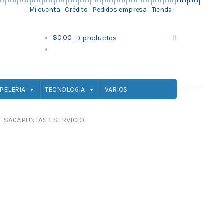
Mi cuenta
Crédito
Pedidos empresa
Tienda
Ir
Ir
a
al
$
0.00
0 productos
la
contenido
navegación
PELERIA
TECNOLOGIA
VARIOS
SACAPUNTAS 1 SERVICIO