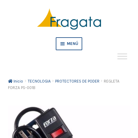
Ir
Ir
a
al
la
contenido
navegación
MENÚ
Mi cuenta
Inicio
TECNOLOGIA
PROTECTORES DE PODER
REGLETA
Crédito
FORZA PS-001B
Pedidos empresa
Tienda