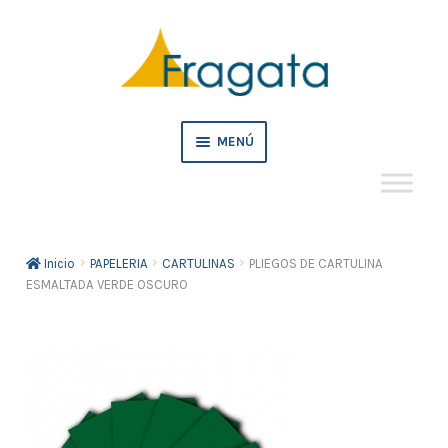
Ir
Ir
a
al
la
contenido
navegación
MENÚ
Mi cuenta
Inicio
PAPELERIA
CARTULINAS
PLIEGOS DE CARTULINA
Crédito
ESMALTADA VERDE OSCURO
Pedidos empresa
Tienda