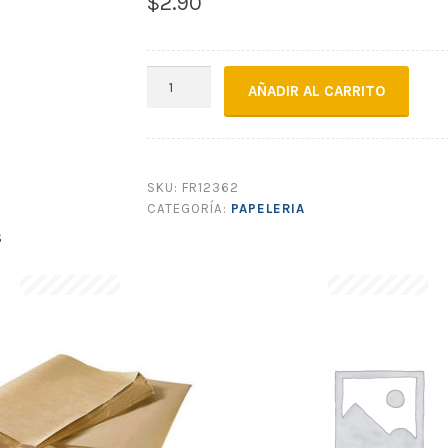
$
2.90
PAPEL
AÑADIR AL CARRITO
CELOFÁN
MORADO
24
GR
SKU:
FR12362
90
CATEGORÍA:
PAPELERIA
X
S
5
cantidad