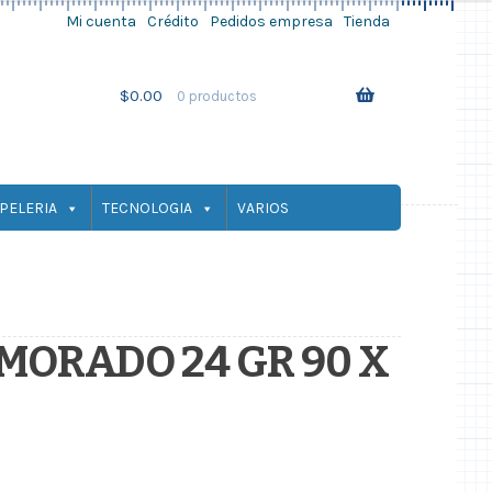
Mi cuenta
Crédito
Pedidos empresa
Tienda
Ir
Ir
a
al
la
contenido
$
0.00
0 productos
navegación
PELERIA
TECNOLOGIA
VARIOS
MORADO 24 GR 90 X