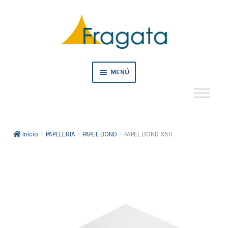
Ir
Ir
a
al
la
contenido
navegación
MENÚ
Mi cuenta
Inicio
PAPELERIA
PAPEL BOND
PAPEL BOND X50
Crédito
Pedidos empresa
Tienda