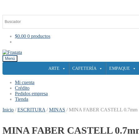
$
0.00
0 productos
Ir
Ir
a
al
Menú
la
contenido
ARTE
CAFETERÍA
EMPAQUE
navegación
Mi cuenta
Crédito
Pedidos empresa
Tienda
Inicio
/
ESCRITURA
/
MINAS
/
MINA FABER CASTELL 0.7mm
MINA FABER CASTELL 0.7m