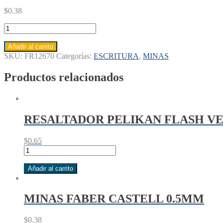
$
0.38
MINA
FABER
CASTELL
Añadir al carrito
0.7mm
SKU:
FR12670
Categorías:
ESCRITURA
,
MINAS
cantidad
Productos relacionados
RESALTADOR PELIKAN FLASH V
$
0.65
RESALTADOR
PELIKAN
FLASH
Añadir al carrito
VERDE
cantidad
MINAS FABER CASTELL 0.5MM
$
0.38