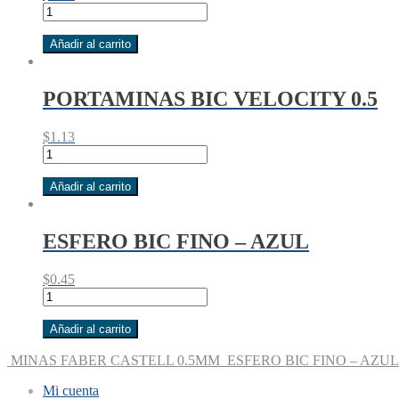
MINAS
FABER
CASTELL
Añadir al carrito
0.5MM
cantidad
PORTAMINAS BIC VELOCITY 0.5
$
1.13
PORTAMINAS
BIC
VELOCITY
Añadir al carrito
0.5
cantidad
ESFERO BIC FINO – AZUL
$
0.45
ESFERO
BIC
FINO
Añadir al carrito
–
AZUL
MINAS FABER CASTELL 0.5MM
ESFERO BIC FINO – AZUL
cantidad
Mi cuenta