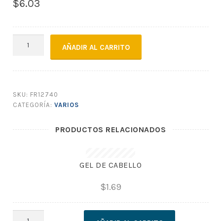
$
6.03
GLOBO
AÑADIR AL CARRITO
MAYA
#9
X100
SURTIDO
SKU:
FR12740
cantidad
CATEGORÍA:
VARIOS
PRODUCTOS RELACIONADOS
GEL DE CABELLO
$
1.69
GEL