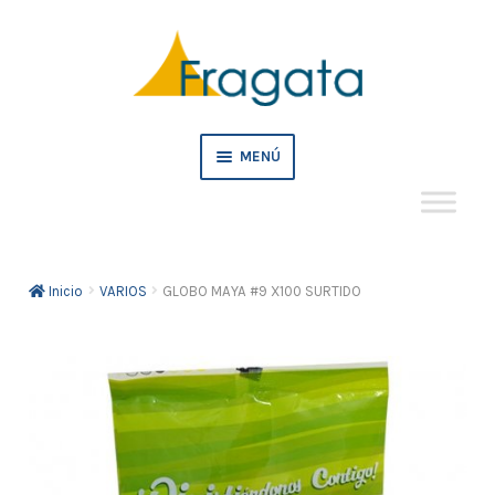
Ir
Ir
a
al
la
contenido
navegación
MENÚ
Mi cuenta
Inicio
VARIOS
GLOBO MAYA #9 X100 SURTIDO
Crédito
Pedidos empresa
Tienda