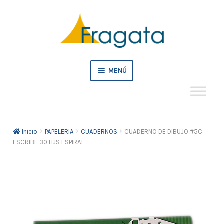
Ir
Ir
a
al
la
contenido
navegación
MENÚ
Mi cuenta
Inicio
PAPELERIA
CUADERNOS
CUADERNO DE DIBUJO #5C
Crédito
ESCRIBE 30 HJS ESPIRAL
Pedidos empresa
Tienda