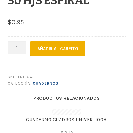
30 HJS ESPIRAL
$
0.95
CUADERNO
AÑADIR AL CARRITO
DE
DIBUJO
#5C
ESCRIBE
SKU:
FR12545
30
CATEGORÍA:
CUADERNOS
HJS
ESPIRAL
PRODUCTOS RELACIONADOS
cantidad
CUADERNO CUADROS UNIVER. 100H
$
2.13