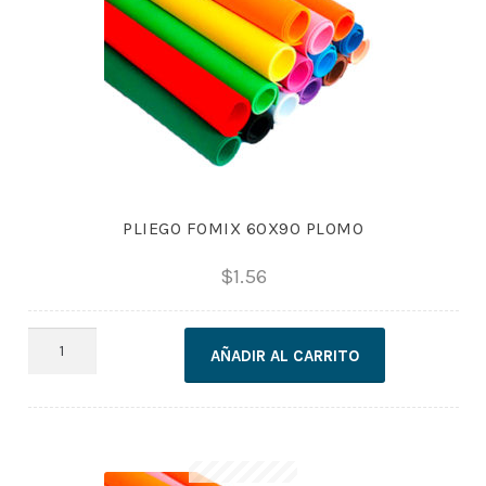
PLIEGO FOMIX 60X90 PLOMO
$
1.56
PLIEGO
AÑADIR AL CARRITO
FOMIX
60X90
PLOMO
cantidad