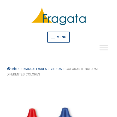
Ir
Ir
a
al
la
contenido
navegación
MENÚ
Mi cuenta
Inicio
MANUALIDADES
VARIOS
COLORANTE NATURAL
Crédito
DIFERENTES COLORES
Pedidos empresa
Tienda