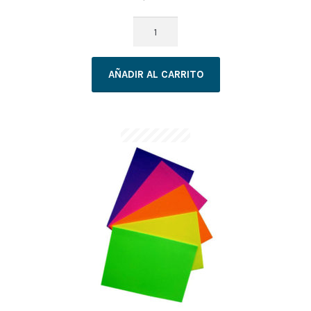
BANDERITA
3M
684
AÑADIR AL CARRITO
X4U
96
BANDERITAS
cantidad