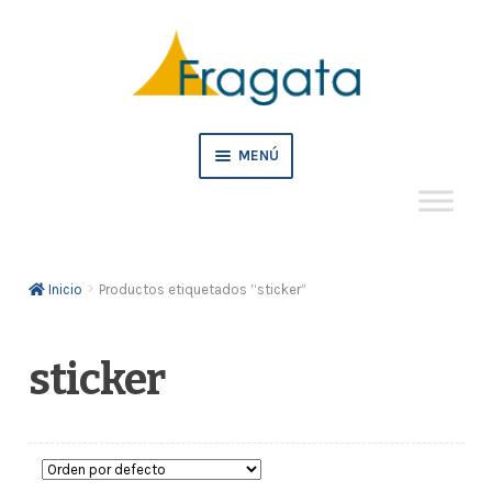
Ir
Ir
a
al
la
contenido
navegación
MENÚ
Mi cuenta
Inicio
Productos etiquetados “sticker”
Crédito
Pedidos empresa
sticker
Tienda