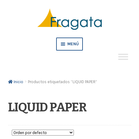
Ir
Ir
a
al
la
contenido
navegación
MENÚ
Mi cuenta
Inicio
Productos etiquetados “LIQUID PAPER”
Crédito
Pedidos empresa
LIQUID PAPER
Tienda