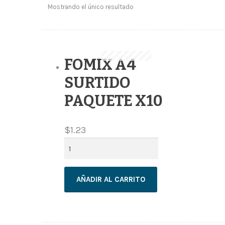
Mostrando el único resultado
FOMIX A4
SURTIDO
PAQUETE X10
$
1.23
FOMIX
A4
SURTIDO
PAQUETE
AÑADIR AL CARRITO
X10
cantidad