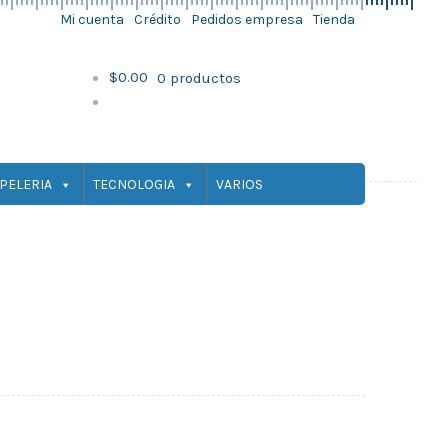
Mi cuenta
Crédito
Pedidos empresa
Tienda
Ir
Ir
a
al
$
0.00
0 productos
la
contenido
navegación
PELERIA
TECNOLOGIA
VARIOS