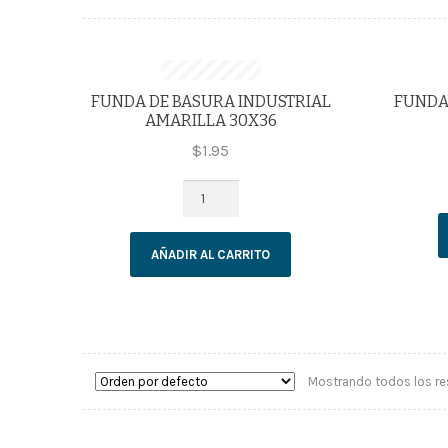
FUNDA DE BASURA INDUSTRIAL
FUNDA
AMARILLA 30X36
$
1.95
FUNDA
DE
BASURA
INDUSTRIAL
AÑADIR AL CARRITO
AMARILLA
30X36
cantidad
Mostrando todos los re