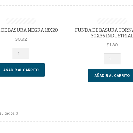
 DE BASURA NEGRA 18X20
FUNDA DE BASURA TOR
30X36 INDUSTRIA
$
0.92
$
1.30
FUNDA
FUNDA
DE
DE
BASURA
BASURA
NEGRA
AÑADIR AL CARRITO
TORNANUDO
18X20
AÑADIR AL CARRITO
30X36
cantidad
INDUSTRIAL
cantidad
sultados 3