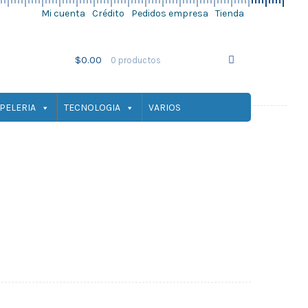
Mi cuenta
Crédito
Pedidos empresa
Tienda
Ir
Ir
a
al
la
contenido
$
0.00
0 productos
navegación
PELERIA
TECNOLOGIA
VARIOS